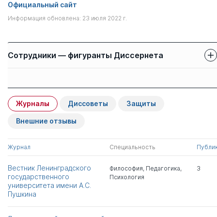
Официальный сайт
Информация обновлена: 23 июля 2022 г.
Сотрудники — фигуранты Диссернета
Защиты сотрудников
Имя
Степень
свои
чужие
Журналы
Диссоветы
Защиты
Жилина Алла
д.пед.н.
0
2
Ивановна
Внешние отзывы
Конев Павел
к.э.н.
1
0
Журнал
Специальность
Публи
Андреевич
Вестник Ленинградского
Философия
,
Педагогика
,
3
государственного
Психология
Кудинова Надежда
к.э.н.
1
0
университета имени А.С.
Викторовна
Пушкина
Чермянин Сергей
д.мед. н.
0
3