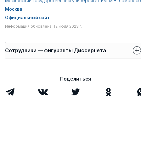
Московский государственный университет им. М.В. Ломонос
Москва
Официальный сайт
Информация обновлена: 12 июля 2023 г.
Сотрудники — фигуранты Диссернета
Защиты сотрудников
Имя
Степень
свои
чужие
Поделиться
Маликова Ольга
д.э.н.
0
1
Игоревна
Герасименко
д.э.н.
0
5
Валентина
Васильевна
Белолипецкий
д.э.н.
0
6