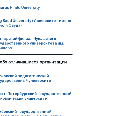
aras Hindu University
g Saud University (Университет имени
роля Сауда)
атырский филиал Чувашского
сударственного университета им.
ьянова
обо отличившиеся организации
сковский педагогический
сударственный университет
нкт-Петербургский государственный
ономический университет
мбовский государственный