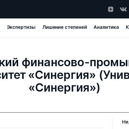
Экспертизы
Лишение степеней
Аналитика
К
кий финансово-пром
итет «Синергия» (Уни
«Синергия»)
Не