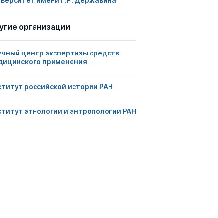
иверситет имени Г.Р. Державина
угие организации
учный центр экспертизы средств
дицинского применения
ститут российской истории РАН
ститут этнологии и антропологии РАН