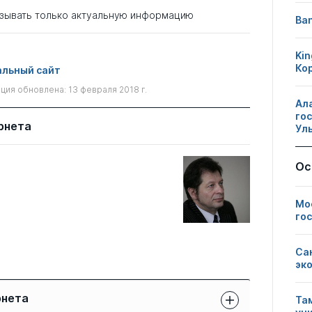
зывать только актуальную информацию
Ban
Kin
Ко
льный сайт
ия обновлена: 13 февраля 2018 г.
Ал
го
рнета
Ул
Ос
Мо
го
Са
эк
рнета
Та