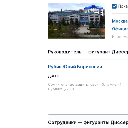
Пока
Москва
Официа
Информац
Руководитель — фигурант Диссе
Рубин Юрий Борисович
д.э.н.
Сомнительные защиты: свои - 0, чужие - 1
Публикации - 0
Сотрудники — фигуранты Диссе