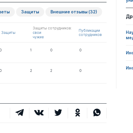
ун
Защиты сотрудников:
Публикации
Другие
веты
Защиты
Внешние отзывы
(32)
свои
сотрудников
нарушения
Др
чужие
Защиты сотрудников:
0
1
1
Публикации
На
Защиты
свои
сотрудников
чужие
ме
1
0
0
0
1
0
0
Ин
Ин
1
0
0
0
2
2
0
0
2
0
0
4
0
1
0
3