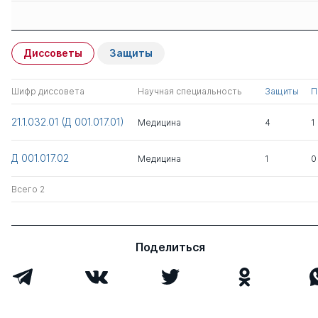
Защиты сотрудников
Имя
Степень
свои
чужие
Диссоветы
Защиты
Герштейн Елена
д.биолог.н.
0
1
Сергеевна
Шифр диссовета
Научная специальность
Защиты
П
Маринов Димитр
к.мед. н.
1
0
21.1.032.01 (Д 001.017.01)
Медицина
4
1
Тодорович
Д 001.017.02
Всего 2
Медицина
1
0
Всего 2
Поделиться