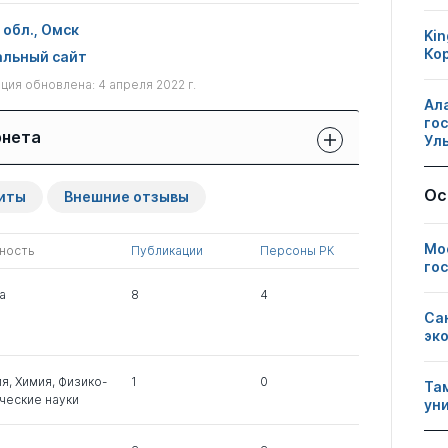
обл., Омск
Kin
Ко
льный сайт
ия обновлена: 4 апреля 2022 г.
Ал
го
рнета
Ул
Защиты сотрудников:
Публикации
Другие
Ос
иты
Внешние отзывы
свои
сотрудников
нарушения
чужие
Мо
ность
Публикации
Персоны РК
0
3
7
го
а
8
4
Са
0
2
1
эк
ия
,
Химия
,
Физико-
1
0
Та
0
5
0
ческие науки
ун