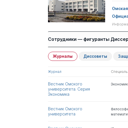
Омская 
Официа
Информац
Сотрудники — фигуранты Диссе
Журналы
Диссоветы
Защ
Имя
Степень
Журнал
Специаль
Миллер Александр
д.э.н.
Емельянович
Вестник Омского
Экономик
университета. Серия
Попович Алексей
д.э.н.
Экономика
Миронович
Вестник Омского
Философ
Бабурин Сергей
д.ю.н.
университета
математи
Николаевич