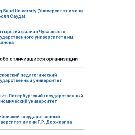
g Saud University (Университет имени
роля Сауда)
атырский филиал Чувашского
сударственного университета им.
ьянова
обо отличившиеся организации
сковский педагогический
сударственный университет
нкт-Петербургский государственный
ономический университет
мбовский государственный
иверситет имени Г.Р. Державина