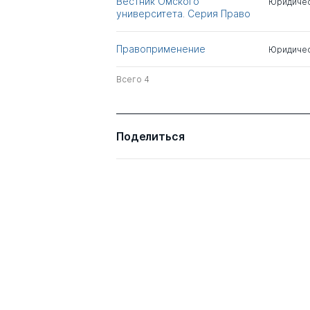
Вестник Омского
Юридичес
Клейменов Михаил
д.ю.н.
университета. Серия Право
Петрович
Правоприменение
Юридичес
Всего 4
Всего 4
Поделиться