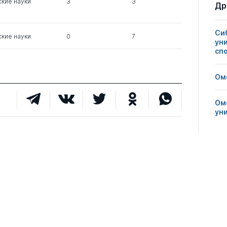
кие науки
3
3
Др
0
1
1
Си
кие науки
0
7
ун
сп
Ом
Ом
ун