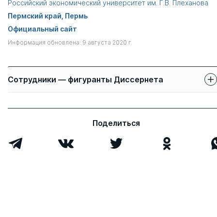
Российский экономический университет им. Г.В. Плеханова
Пермский край, Пермь
Официальный сайт
Информация обновлена: 9 августа 2020 г.
Сотрудники — фигуранты Диссернета
Защиты сотрудников
Имя
Степень
свои
чужие
Поделиться
Горохова Наталья
к.э.н.
1
0
Витальевна
Всего 1