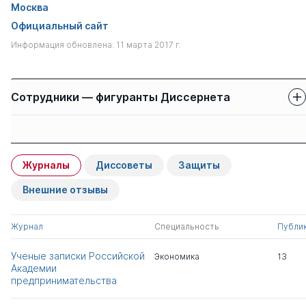
Москва
Официальный сайт
Информация обновлена: 11 марта 2017 г.
Сотрудники — фигуранты Диссернета
Защиты сотрудников
Имя
Степень
свои
чужие
Журналы
Диссоветы
Защиты
Балабанов Владимир
д.э.н.
0
3
Семенович
Внешние отзывы
Балабанова Анна
д.э.н.
0
1
Журнал
Специальность
Публи
Владимировна
Ученые записки Российской
Экономика
13
Академии
Гаврилов Рудольф
д.э.н.
0
5
предпринимательства
Васильевич