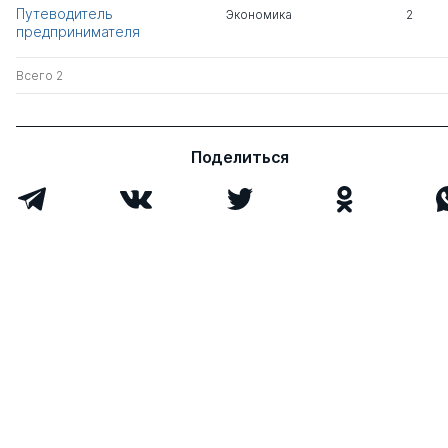
Всего 3
Путеводитель
Экономика
2
предпринимателя
Всего 2
Поделиться