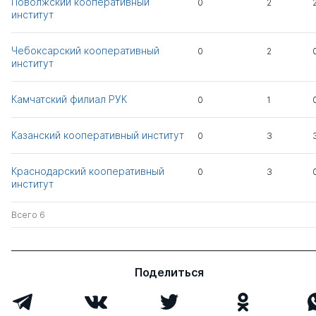
Поволжский кооперативный
0
2
Шаронова Валентина
к.э.н.
1
0
институт
Петровна
Чебоксарский кооперативный
0
2
Елагин Владимир
д.э.н.
0
8
институт
Иссакович
Камчатский филиал РУК
0
1
Блинова Надежда
к.э.н.
1
0
Сергеевна
Казанский кооперативный институт
0
3
Адамов Насрулла
д.э.н.
0
8
Абдурахманович
Краснодарский кооперативный
0
3
институт
Всего 7
Всего 6
Поделиться