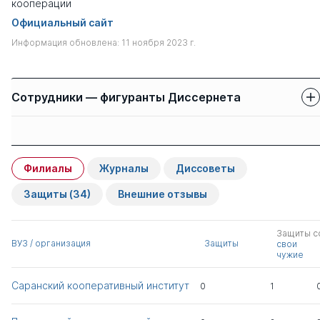
кооперации
Официальный сайт
Информация обновлена: 11 ноября 2023 г.
Сотрудники — фигуранты Диссернета
Защиты сотрудников
Имя
Степень
свои
чужие
Филиалы
Журналы
Диссоветы
Романович Вера
д.э.н.
0
9
Кирилловна
Защиты
(34)
Внешние отзывы
Дашков Леонид
д.э.н.
0
2
Защиты с
Павлович
ВУЗ / организация
Защиты
свои
чужие
Валигурский Дмитрий
д.э.н.
0
3
Саранский кооперативный институт
0
1
Иванович