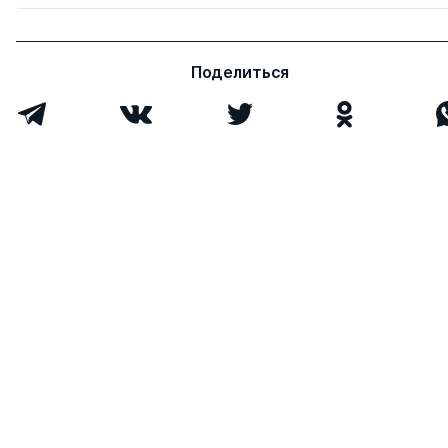
Защиты сотрудников
Имя
Степень
свои
чужие
Поделиться
Купцова Елена
к.пед.н.
1
0
Борисовна
Всего 1