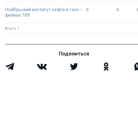
Павлович
Ноябрьский институт нефти и газа -
0
0
филиал ТИУ
Киричук Степан
д.соц.н.
1
0
Михайлович
Всего 1
Решетникова Ирина
к.э.н.
0
0
Геннадьевна
Поделиться
Каменец Наталья
к.э.н.
0
0
Владимировна
Бердюгина Оксана
к.пед.н.
0
0
Николаевна
Фокина Елена
к.пед.н.
0
0
Николаевна
Сильванский
к.э.н.
0
0
Александр
Анатольевич