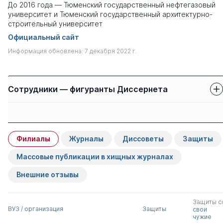
До 2016 года — Тюменский государственный нефтегазовый
университет и Тюменский государственный архитектурно-
строительный университет
Официальный сайт
Информация обновлена: 7 декабря 2022 г.
Сотрудники — фигуранты Диссернета
Защиты сотрудников
Имя
Степень
свои
чужие
Филиалы
Журналы
Диссоветы
Защиты
Слемзин Александр
к.пед.н.
1
0
Анатольевич
Массовые публикации в хищных журналах
Внешние отзывы
Алтунин Евгений
к.тех.н.
1
0
Александрович
Защиты с
ВУЗ / организация
Защиты
свои
Сунцов Александр
д.ю.н.
0
2
чужие