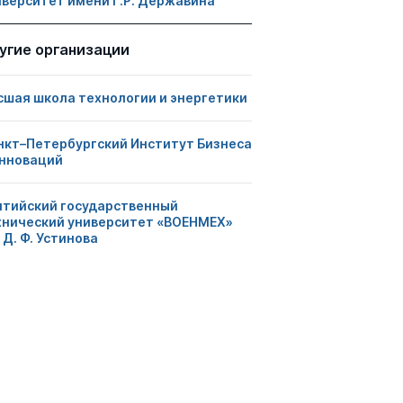
иверситет имени Г.Р. Державина
угие организации
сшая школа технологии и энергетики
нкт–Петербургский Институт Бизнеса
Инноваций
лтийский государственный
хнический университет «ВОЕНМЕХ»
 Д. Ф. Устинова