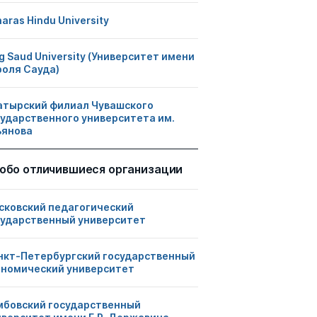
aras Hindu University
g Saud University (Университет имени
роля Сауда)
атырский филиал Чувашского
сударственного университета им.
ьянова
обо отличившиеся организации
сковский педагогический
сударственный университет
нкт-Петербургский государственный
ономический университет
мбовский государственный