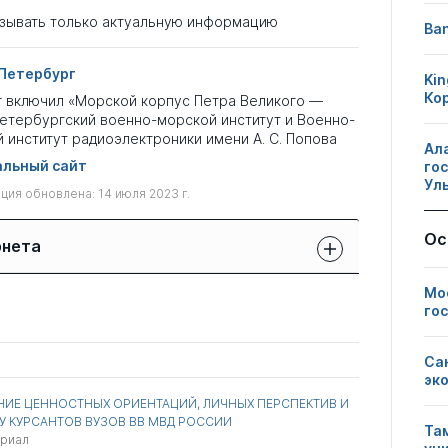
зывать только актуальную информацию
Ban
Петербург
Kin
Ко
г включил «Морской корпус Петра Великого —
етербургский военно-морской институт и Военно-
 институт радиоэлектроники имени А. С. Попова
Ал
льный сайт
го
Ул
ия обновлена: 14 июля 2023 г.
Ос
рнета
Защиты сотрудников:
Мо
Публикации
Другие
свои
го
сотрудников
нарушения
чужие
Са
1
0
0
эк
ИЕ ЦЕННОСТНЫХ ОРИЕНТАЦИЙ, ЛИЧНЫХ ПЕРСПЕКТИВ И
 КУРСАНТОВ ВУЗОВ ВВ МВД РОССИИ
Та
ериал