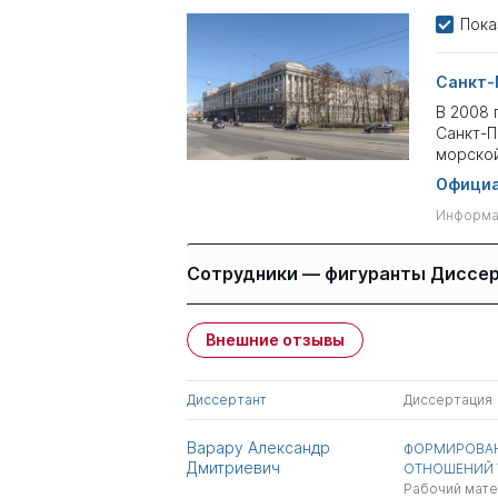
Пока
Санкт-
В 2008 
Санкт-П
морской
Официа
Информац
Сотрудники — фигуранты Диссе
Внешние отзывы
Имя
Степень
Диссертант
Диссертация
Резникова Римма
к.пед.н.
Константиновна
Варару Александр
ФОРМИРОВАН
Дмитриевич
ОТНОШЕНИЙ У
Всего 1
Рабочий мат