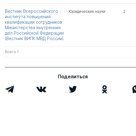
Елисеев Андрей
к.ю.н.
0
2
Вестник Всероссийского
Юридические науки
2
Викторович
института повышения
квалификации сотрудников
Министерства внутренних
Кулешов Роман
к.ю.н.
1
0
дел Российской Федерации
Владимирович
(Вестник ВИПК МВД России)
Костенников Михаил
д.ю.н.
0
7
Всего 1
Валерьевич
Целуйко Андрей
к.ю.н.
1
0
Поделиться
Валерьевич
Всего 5