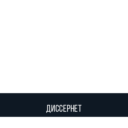
ДИССЕРНЕТ
Вольное сетевое сообщество экспертов, исследователей и
репортеров, посвящающих свой труд разоблачениям мошенников,