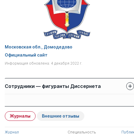
Московская обл., Домодедово
Официальный сайт
Информация обновлена: 4 декабря 2022 г.
Сотрудники — фигуранты Диссернета
Защиты сотрудников
Имя
Степень
свои
чужие
Журналы
Внешние отзывы
Куракин Алексей
д.ю.н.
0
2
Валентинович
Журнал
Специальность
Публи