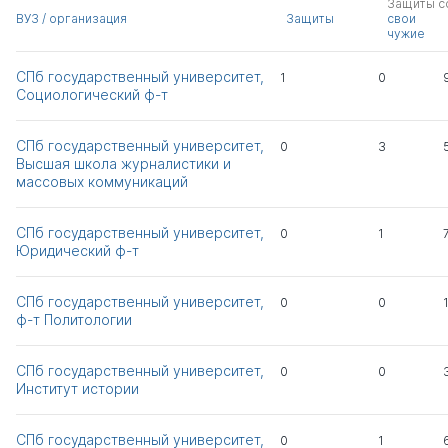
Защиты с
ВУЗ / организация
Защиты
свои
Зелетдинова Эльвира
д.полит.н.
0
1
чужие
Анваровна
к.филос.н.
СПб государственный университет,
1
0
Социологический ф-т
Михальченкова
д.полит.н.
1
0
Наталья Алексеевна
к.э.н.
СПб государственный университет,
0
3
Высшая школа журналистики и
Беличенко Анатолий
0
0
массовых коммуникаций
Сергеевич
СПб государственный университет,
0
1
Григорьев Антон
0
0
Юридический ф-т
Николаевич
СПб государственный университет,
0
0
Попов Антон
0
0
ф-т Политологии
Владимирович
СПб государственный университет,
Всего 7
0
0
Институт истории
СПб государственный университет,
0
1