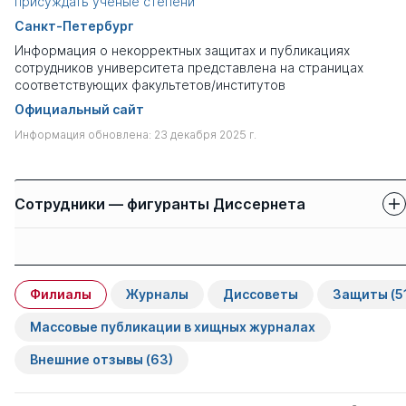
присуждать ученые степени
Санкт-Петербург
Информация о некорректных защитах и публикациях
сотрудников университета представлена на страницах
соответствующих факультетов/институтов
Официальный сайт
Информация обновлена: 23 декабря 2025 г.
Сотрудники — фигуранты Диссернета
Защиты сотрудников
Имя
Степень
свои
чужие
Филиалы
Журналы
Диссоветы
Защиты
(5
Хуббиев Шайкат
д.пед.н.
0
1
Закирович
Массовые публикации в хищных журналах
Внешние отзывы
(63)
Горелов Андрей
д.мед. н.
0
4
Игоревич